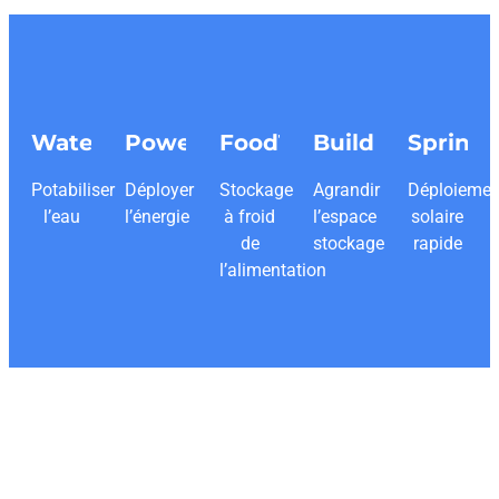
WaterTainers
PowerTainers
FoodTainers
BuildBox
Spring
Potabiliser
Déployer
Stockage
Agrandir
Déploiemen
l’eau
l’énergie
à froid
l’espace
solaire
de
stockage
rapide
l’alimentation