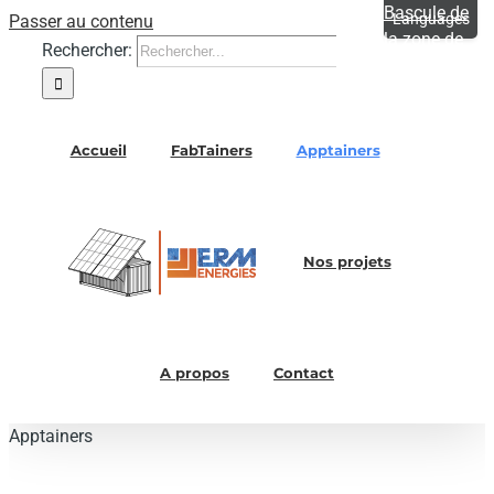
Bascule de
Passer au contenu
la zone de
Rechercher:
la barre
coulissante
Accueil
FabTainers
Apptainers
Nos projets
A propos
Contact
Apptainers